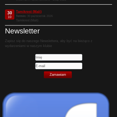
Tamikrest (Mali)
30
Termin:
30 październik 2026
10
Tamikrest (Mali)
Newsletter
Zapisz się do naszego Newslettera, aby być na bieżąco z
wydarzeniami w naszym klubie