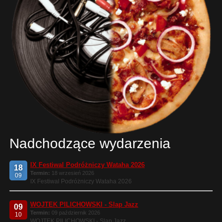
Nadchodzące wydarzenia
IX Festiwal Podróżniczy Wataha 2026
18
Termin:
18 wrzesień 2026
09
IX Festiwal Podróżniczy Wataha 2026
WOJTEK PILICHOWSKI - Slap Jazz
09
Termin:
09 październik 2026
10
WOJTEK PILICHOWSKI - Slap Jazz