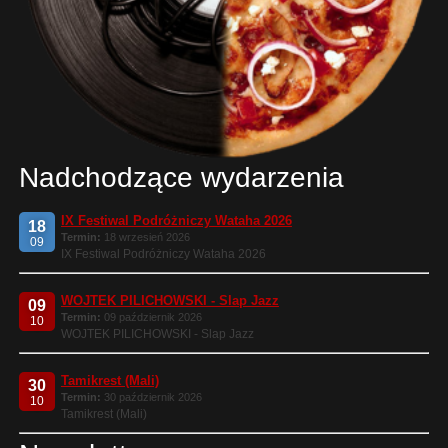
Nadchodzące wydarzenia
IX Festiwal Podróżniczy Wataha 2026
18
Termin:
18 wrzesień 2026
09
IX Festiwal Podróżniczy Wataha 2026
WOJTEK PILICHOWSKI - Slap Jazz
09
Termin:
09 październik 2026
10
WOJTEK PILICHOWSKI - Slap Jazz
Tamikrest (Mali)
30
Termin:
30 październik 2026
10
Tamikrest (Mali)