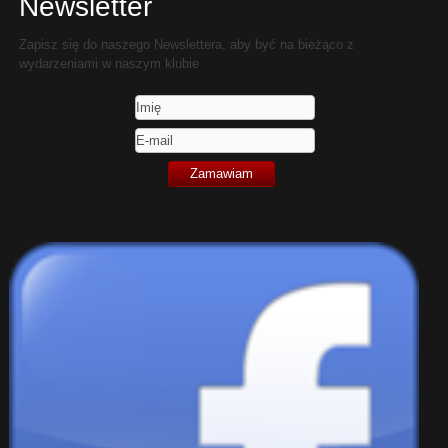
Newsletter
Zapisz się do naszego Newslettera, aby być na bieżąco z
wydarzeniami w naszym klubie