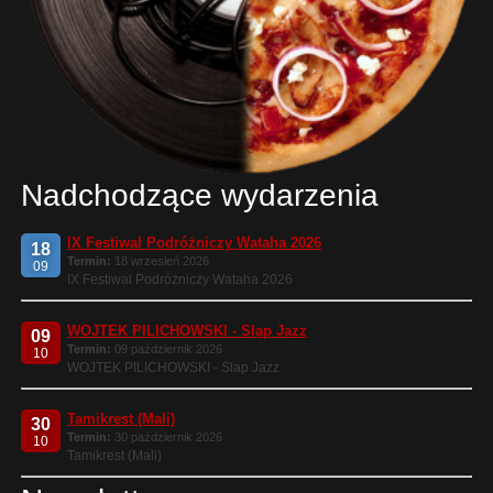
Nadchodzące wydarzenia
IX Festiwal Podróżniczy Wataha 2026
18
Termin:
18 wrzesień 2026
09
IX Festiwal Podróżniczy Wataha 2026
WOJTEK PILICHOWSKI - Slap Jazz
09
Termin:
09 październik 2026
10
WOJTEK PILICHOWSKI - Slap Jazz
Tamikrest (Mali)
30
Termin:
30 październik 2026
10
Tamikrest (Mali)