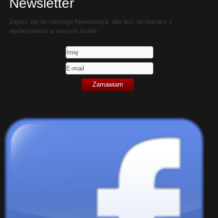
Newsletter
Zapisz się do naszego Newslettera, aby być na bieżąco z
wydarzeniami w naszym klubie