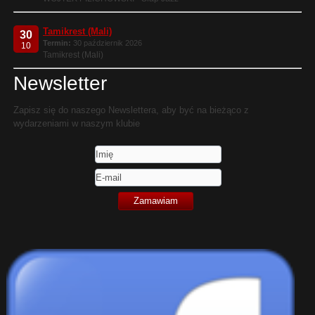
Tamikrest (Mali)
30
Termin:
30 październik 2026
10
Tamikrest (Mali)
Newsletter
Zapisz się do naszego Newslettera, aby być na bieżąco z
wydarzeniami w naszym klubie