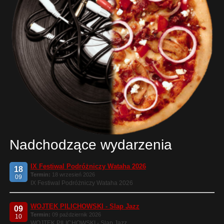
Nadchodzące wydarzenia
IX Festiwal Podróżniczy Wataha 2026
18
Termin:
18 wrzesień 2026
09
IX Festiwal Podróżniczy Wataha 2026
WOJTEK PILICHOWSKI - Slap Jazz
09
Termin:
09 październik 2026
10
WOJTEK PILICHOWSKI - Slap Jazz