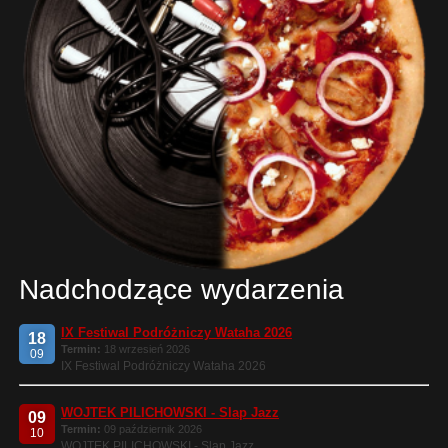
Nadchodzące wydarzenia
IX Festiwal Podróżniczy Wataha 2026
18
Termin:
18 wrzesień 2026
09
IX Festiwal Podróżniczy Wataha 2026
WOJTEK PILICHOWSKI - Slap Jazz
09
Termin:
09 październik 2026
10
WOJTEK PILICHOWSKI - Slap Jazz