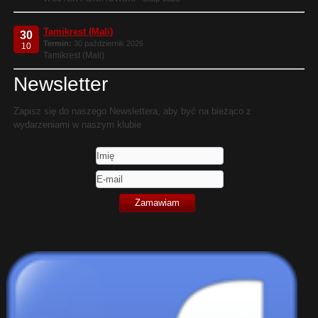
Tamikrest (Mali)
30
Termin:
30 październik 2026
10
Tamikrest (Mali)
Newsletter
Zapisz się do naszego Newslettera, aby być na bieżąco z
wydarzeniami w naszym klubie