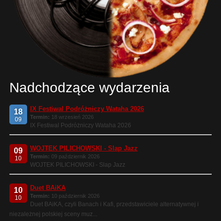
Nadchodzące wydarzenia
IX Festiwal Podróżniczy Wataha 2026
18
Termin:
18 wrzesień 2026
09
IX Festiwal Podróżniczy Wataha 2026
WOJTEK PILICHOWSKI - Slap Jazz
09
Termin:
09 październik 2026
10
WOJTEK PILICHOWSKI - Slap Jazz
Duet BAiKA
10
Termin:
10 październik 2026
10
Duet BAiKA, czyli Banach i Kafi, przedstawiciele alternatywnej i
niezależnej polskiej sceny muz...