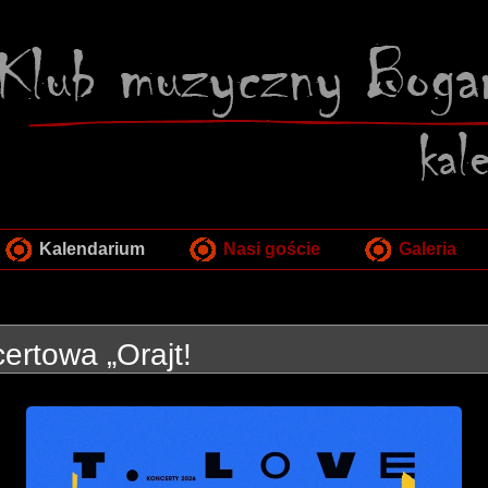
Kalendarium
Nasi goście
Galeria
certowa „Orajt!