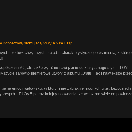
ę koncertową promującą nowy album Orajt.
wych tekstów, chwytliwych melodii i charakterystycznego brzmienia, z któreg
u!
 współczesność, ale także wyraźne nawiązanie do klasycznego stylu T.LOVE –
łyszycie zarówno premierowe utwory z albumu „Orajt!”, jak i największe prze
.
 pełne emocji widowisko, w którym nie zabraknie mocnych gitar, bezpośredni
y zespołu. T.LOVE po raz kolejny udowadnia, że wciąż ma wiele do powiedzen